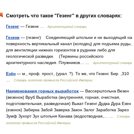
Смотреть что такое "Гезенг" в других словарях:
Гезенг
— Гезенк …
Архитектурный словарь
Гезенк
— (гезенг) Соединяющий штольни и не выходящий на
поверхность вертикальный канал (колодец) для подъема руды,
для вентиляции нижних горизонтов в руднике либо для
геологической разведки. (Термины российского
архитектурного наследия. Плужников… …
Архитектурный словарь
Езён
— м., проф. прост., (урал. ?). То же, что Гезенг. Бир. ,310
…
Словарь золотого промысла Российской Империи
Наименования горных выработок
— Вассерштольна Везен
(везенок) Вруб Выработка (внутренняя, горная, очистная,
подготовительная, разведочная) Выкат Гезенг Дудка Дура Езен
(езенок) Забирка Забой Заверка Закон Залог Заработка Зарез
Зумф Зухорт Зух штольня Канава (водоотводная,… …
Словарь
золотого промысла Российской Империи